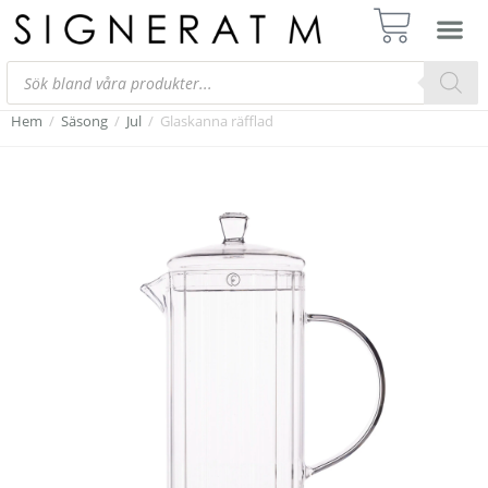
Hem
/
Säsong
/
Jul
/
Glaskanna räfflad