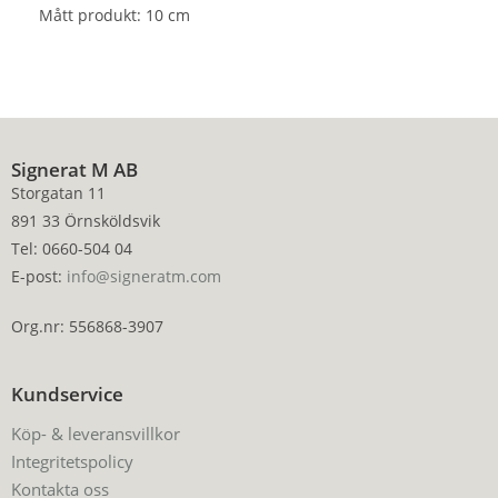
Mått produkt: 10 cm
Signerat M AB
Storgatan 11
891 33 Örnsköldsvik
Tel: 0660-504 04
E-post:
info@signeratm.com
Org.nr: 556868-3907
Kundservice
Köp- & leveransvillkor
Integritetspolicy
Kontakta oss