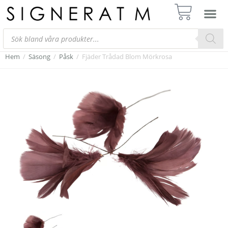
Hem
/
Säsong
/
Påsk
/
Fjäder Trådad Blom Mörkrosa