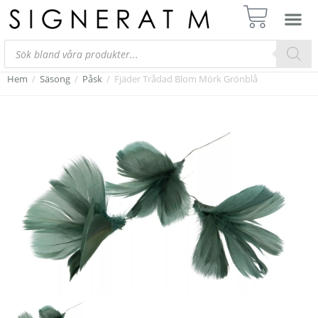
Hem
/
Säsong
/
Påsk
/
Fjäder Trådad Blom Mörk Grönblå