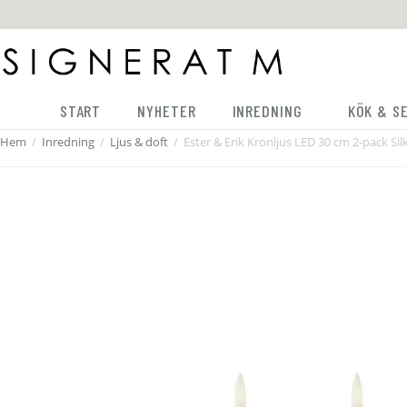
START
NYHETER
INREDNING
KÖK & S
Hem
/
Inredning
/
Ljus & doft
/
Ester & Erik Kronljus LED 30 cm 2-pack Sil