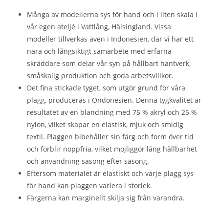
Många av modellerna sys för hand och i liten skala i
vår egen ateljé i Vattlång, Hälsingland. Vissa
modeller tillverkas även i Indonesien, där vi har ett
nära och långsiktigt samarbete med erfarna
skräddare som delar vår syn på hållbart hantverk,
småskalig produktion och goda arbetsvillkor.
Det fina stickade tyget, som utgör grund för våra
plagg, produceras i Ondonesien. Denna tygkvalitet är
resultatet av en blandning med 75 % akryl och 25 %
nylon, vilket skapar en elastisk, mjuk och smidig
textil. Plaggen bibehåller sin färg och form över tid
och förblir noppfria, vilket möjliggör lång hållbarhet
och användning säsong efter säsong.
Eftersom materialet är elastiskt och varje plagg sys
för hand kan plaggen variera i storlek.
Färgerna kan marginellt skilja sig från varandra.