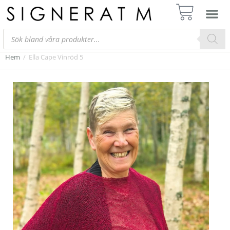
Hem
/
Ella Cape Vinröd 5