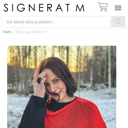
Hem
/
Ella Cape Klarröd 7