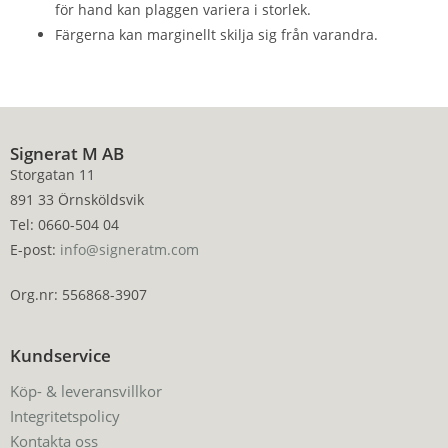
för hand kan plaggen variera i storlek.
Färgerna kan marginellt skilja sig från varandra.
Signerat M AB
Storgatan 11
891 33 Örnsköldsvik
Tel: 0660-504 04
E-post:
info@signeratm.com
Org.nr: 556868-3907
Kundservice
Köp- & leveransvillkor
Integritetspolicy
Kontakta oss