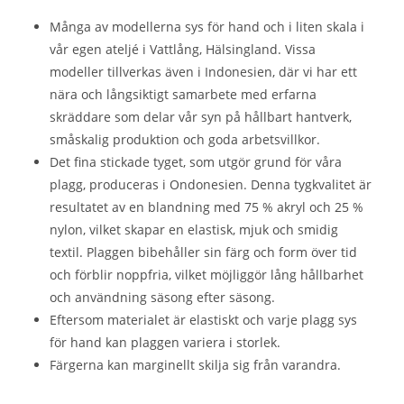
Många av modellerna sys för hand och i liten skala i
vår egen ateljé i Vattlång, Hälsingland. Vissa
modeller tillverkas även i Indonesien, där vi har ett
nära och långsiktigt samarbete med erfarna
skräddare som delar vår syn på hållbart hantverk,
småskalig produktion och goda arbetsvillkor.
Det fina stickade tyget, som utgör grund för våra
plagg, produceras i Ondonesien. Denna tygkvalitet är
resultatet av en blandning med 75 % akryl och 25 %
nylon, vilket skapar en elastisk, mjuk och smidig
textil. Plaggen bibehåller sin färg och form över tid
och förblir noppfria, vilket möjliggör lång hållbarhet
och användning säsong efter säsong.
Eftersom materialet är elastiskt och varje plagg sys
för hand kan plaggen variera i storlek.
Färgerna kan marginellt skilja sig från varandra.