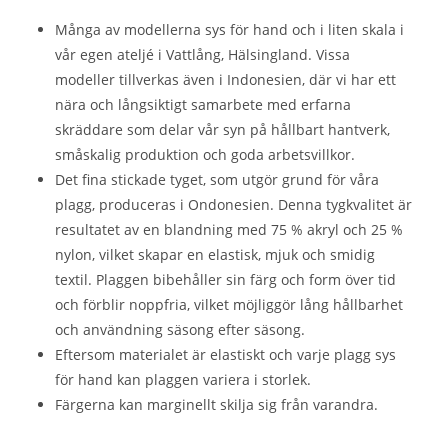
Många av modellerna sys för hand och i liten skala i
vår egen ateljé i Vattlång, Hälsingland. Vissa
modeller tillverkas även i Indonesien, där vi har ett
nära och långsiktigt samarbete med erfarna
skräddare som delar vår syn på hållbart hantverk,
småskalig produktion och goda arbetsvillkor.
Det fina stickade tyget, som utgör grund för våra
plagg, produceras i Ondonesien. Denna tygkvalitet är
resultatet av en blandning med 75 % akryl och 25 %
nylon, vilket skapar en elastisk, mjuk och smidig
textil. Plaggen bibehåller sin färg och form över tid
och förblir noppfria, vilket möjliggör lång hållbarhet
och användning säsong efter säsong.
Eftersom materialet är elastiskt och varje plagg sys
för hand kan plaggen variera i storlek.
Färgerna kan marginellt skilja sig från varandra.