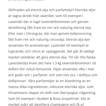
Skillnaden på eterisk olja och parfymolja? Eteriska oljor
är tagna direkt från växtriket, som till exempel i
Lavendel där vi tagit lavendelblomman och genom
destillering fått fram en ren och naturlig eterisk olja.
Eller som i Citrongräs, där man genom kallpressning
fått fram ren och naturlig citrusolja. Eterisk olja kan
användas till aromaterapi. Lavendel till exempel är
lugnande, och citrus är uppiggande. Det går åt väldigt
mycket växtdelar att göra eterisk olja. Till vår lilla flaska
Lavendelolja krävs det hela 1,3 kg lavendelblommor! Så
doften blir också fantastisk. Oljan användas ofta i mat
och godis och i parfymer, och som hos oss, i doftljus och
doftpinnar! Våra parfymoljor är en blandning av en
massa olika ingredienser, inklusive eteriska oljor, som
tillsammans skapar en doft som återspeglar någonting.
Som till exempel i Bubbel & Rosa Grapefrukt. Det är
mycket svårt att destillera champagne och få ut