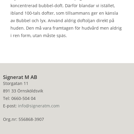
koncentrerad bubbel-doft. Därför blandar vi istället,
ibland 100-tals dofter, som tillsammans ger en känsla
av Bubbel och lyx. Använd aldrig doftoljan direkt på
huden. Den må vara framtagen för hudvård men aldrig
i ren form, utan måste späs.
Signerat M AB
Storgatan 11
891 33 Örnsköldsvik
Tel: 0660-504 04
E-post:
info@signeratm.com
Org.nr: 556868-3907