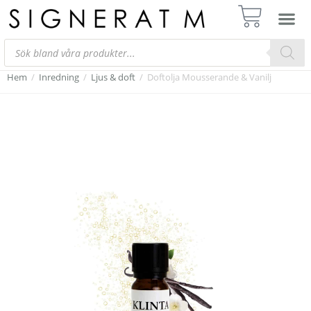
Hem
/
Inredning
/
Ljus & doft
/
Doftolja Mousserande & Vanilj