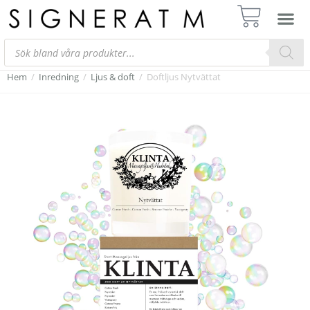
Hem
/
Inredning
/
Ljus & doft
/
Doftljus Nytvättat