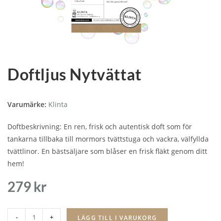
Doftljus Nytvättat
Varumärke:
Klinta
Doftbeskrivning: En ren, frisk och autentisk doft som för
tankarna tillbaka till mormors tvättstuga och vackra, välfyllda
tvättlinor. En bästsäljare som blåser en frisk fläkt genom ditt
hem!
279
kr
-
+
LÄGG TILL I VARUKORG