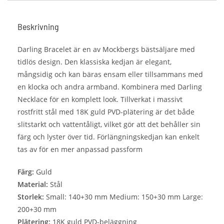
Beskrivning
Darling Bracelet är en av Mockbergs bästsäljare med
tidlös design. Den klassiska kedjan är elegant,
mångsidig och kan bäras ensam eller tillsammans med
en klocka och andra armband. Kombinera med Darling
Necklace för en komplett look. Tillverkat i massivt
rostfritt stål med 18K guld PVD-plätering är det både
slitstarkt och vattentåligt, vilket gör att det behåller sin
färg och lyster över tid. Förlängningskedjan kan enkelt
tas av för en mer anpassad passform
Färg:
Guld
Material:
Stål
Storlek:
Small: 140+30 mm Medium: 150+30 mm Large:
200+30 mm
Plätering:
18K guld PVD-beläggning