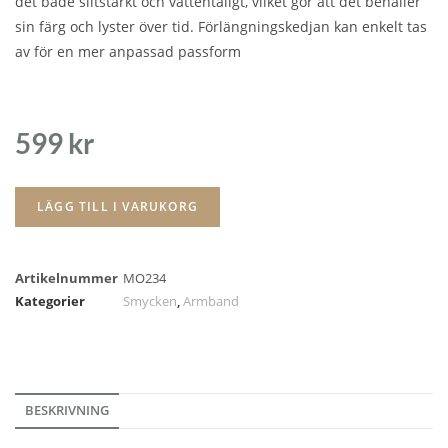
det både slitstarkt och vattentåligt, vilket gör att det behåller
sin färg och lyster över tid. Förlängningskedjan kan enkelt tas
av för en mer anpassad passform
599
kr
LÄGG TILL I VARUKORG
Artikelnummer
MO234
Kategorier
Smycken
,
Armband
BESKRIVNING