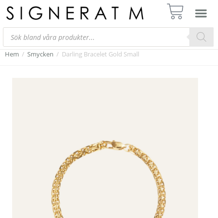
Hem
/
Smycken
/
Darling Bracelet Gold Small