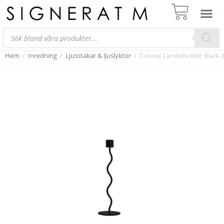
Hem
/
Inredning
/
Ljusstakar & ljuslyktor
/
Curved Candleholder Black 