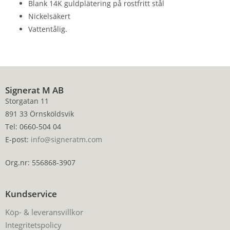
Blank 14K guldplätering på rostfritt stål
Nickelsäkert
Vattentålig.
Signerat M AB
Storgatan 11
891 33 Örnsköldsvik
Tel: 0660-504 04
E-post:
info@signeratm.com
Org.nr: 556868-3907
Kundservice
Köp- & leveransvillkor
Integritetspolicy