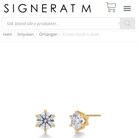
Hem
/
Smycken
/
Örhängen
/
Crown Studs L Gold