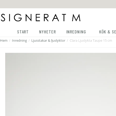
START
NYHETER
INREDNING
KÖK & S
Hem
/
Inredning
/
Ljusstakar & ljuslyktor
/
Clara Ljuslykta Taupe 15 cm