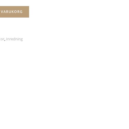
I VARUKORG
tor
,
Inredning