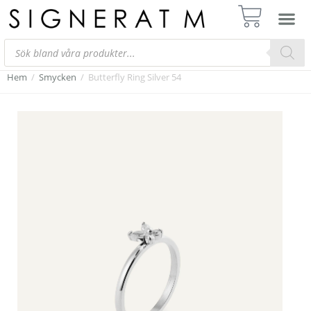
Hem
/
Smycken
/
Butterfly Ring Silver 54