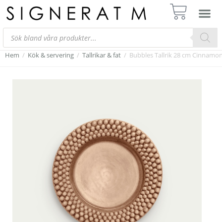
Hem
/
Kök & servering
/
Tallrikar & fat
/
Bubbles Tallrik 28 cm Cinnamo