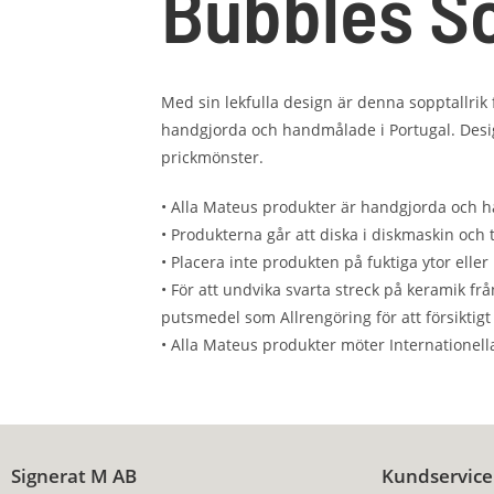
Bubbles So
Med sin lekfulla design är denna sopptallrik 
handgjorda och handmålade i Portugal. Desig
prickmönster.
• Alla Mateus produkter är handgjorda och han
• Produkterna går att diska i diskmaskin och 
• Placera inte produkten på fuktiga ytor elle
• För att undvika svarta streck på keramik f
putsmedel som Allrengöring för att försiktigt
• Alla Mateus produkter möter Internationel
Signerat M AB
Kundservice