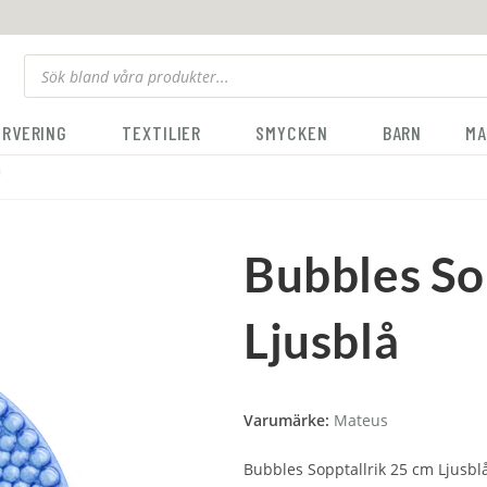
ERVERING
TEXTILIER
SMYCKEN
BARN
MA
å
Bubbles So
Ljusblå
Varumärke:
Mateus
Bubbles Sopptallrik 25 cm Ljusbl