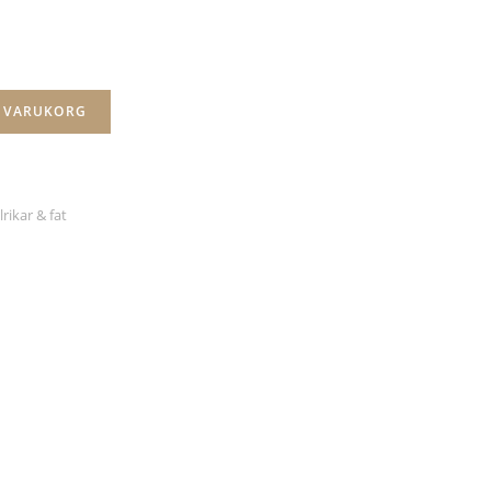
I VARUKORG
lrikar & fat