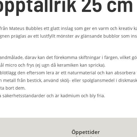
pptallrik 25 cm
från Mateus Bubbles ett glatt inslag som ger en varm och kreativ kän
nen präglas av ett lustfyllt mönster av glänsande bubblor som ins
dmålade, därav kan det förekomma skiftningar i färgen, vilket gör a
tål micro och frys (ej ugn då keramiken kan spricka).
r blötlägg den eftersom lera är ett naturmaterial och kan absorbera 
rån metall från bestick, använd skölj- eller spolglansmedel i disk
 ta bort dem.
la säkerhetsstandarder och är kadmium och bly fria.
Öppettider