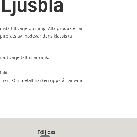
 Ljusblå
sla till varje dukning. Alla produkter är
pirerats av modevärldens klassiska
tt varje tallrik är unik.
fukt.
maskinen. Om metallmärken uppstår, använd
Följ oss