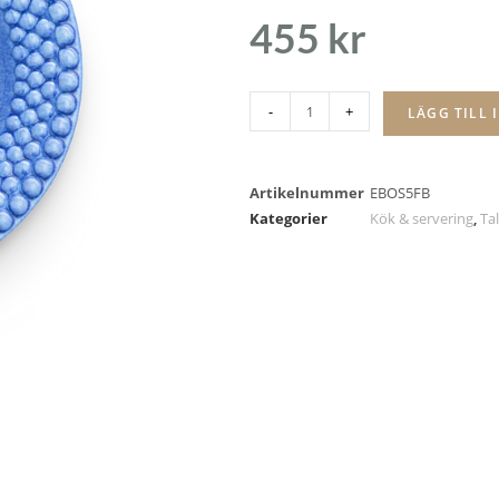
455
kr
-
+
LÄGG TILL 
Artikelnummer
EBOS5FB
Kategorier
Kök & servering
,
Tal