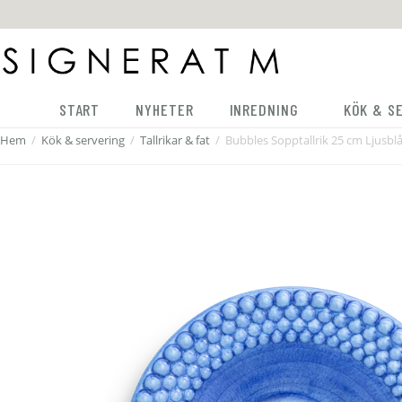
START
NYHETER
INREDNING
KÖK & S
Hem
/
Kök & servering
/
Tallrikar & fat
/
Bubbles Sopptallrik 25 cm Ljusbl