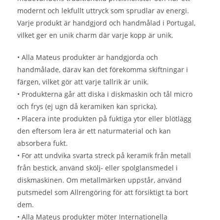
modernt och lekfullt uttryck som sprudlar av energi.
Varje produkt är handgjord och handmålad i Portugal,
vilket ger en unik charm där varje kopp är unik.
• Alla Mateus produkter är handgjorda och
handmålade, därav kan det förekomma skiftningar i
färgen, vilket gör att varje tallrik är unik.
• Produkterna går att diska i diskmaskin och tål micro
och frys (ej ugn då keramiken kan spricka).
• Placera inte produkten på fuktiga ytor eller blötlägg
den eftersom lera är ett naturmaterial och kan
absorbera fukt.
• För att undvika svarta streck på keramik från metall
från bestick, använd skölj- eller spolglansmedel i
diskmaskinen. Om metallmärken uppstår, använd
putsmedel som Allrengöring för att försiktigt ta bort
dem.
• Alla Mateus produkter möter Internationella