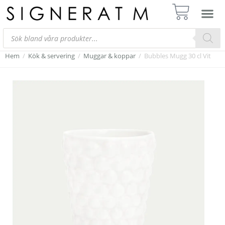
Hem
/
Kök & servering
/
Muggar & koppar
/
Bubbles Mugg 30 cl Vit