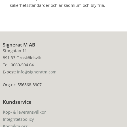
säkerhetsstandarder och är kadmium och bly fria.
Signerat M AB
Storgatan 11
891 33 Örnsköldsvik
Tel: 0660-504 04
E-post:
info@signeratm.com
Org.nr: 556868-3907
Kundservice
Köp- & leveransvillkor
Integritetspolicy
Kontakta oss