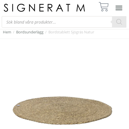
Hem
/
Bordsunderlägg
/
Bordstablett Sjögräs Natur