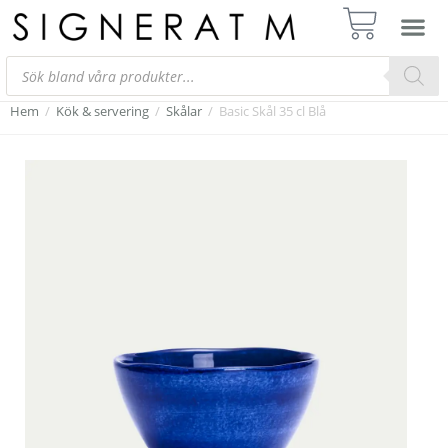
Hem
/
Kök & servering
/
Skålar
/
Basic Skål 35 cl Blå