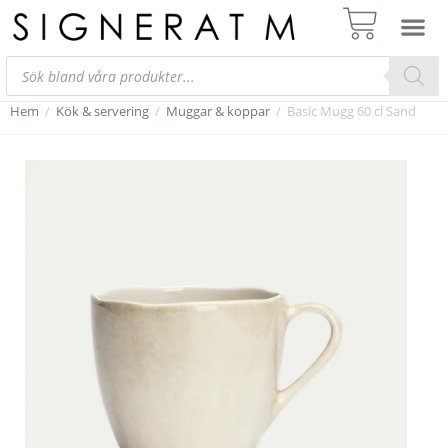
Hem
/
Kök & servering
/
Muggar & koppar
/
Basic Mugg 60 cl Sand