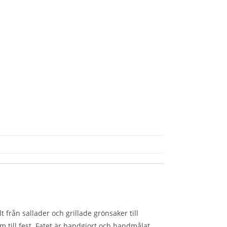
t från sallader och grillade grönsaker till
m till fest. Fatet är handgjort och handmålat