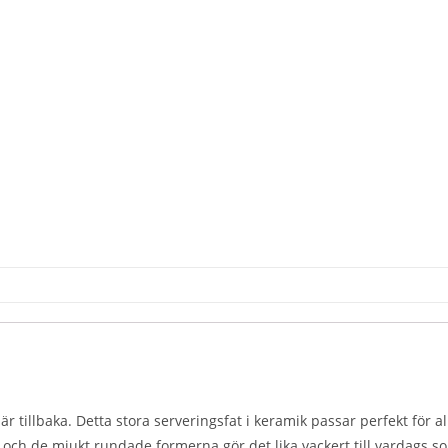
är tillbaka. Detta stora serveringsfat i keramik passar perfekt för all
och de mjukt rundade formerna gör det lika vackert till vardags so