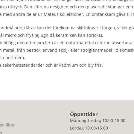
unika uttryck. Den stilrena designen och den glaserade ytan ger en r
ns med andra delar ur Mateus kollektioner. En omtänksam gåva till f
dmålade, därav kan det förekomma skiftningar i färgen, vilket gör a
tål micro och frys (ej ugn då keramiken kan spricka).
r blötlägg den eftersom lera är ett naturmaterial och kan absorbera 
rån metall från bestick, använd skölj- eller spolglansmedel i disk
 ta bort dem.
la säkerhetsstandarder och är kadmium och bly fria.
Öppettider
Måndag-fredag 10.00-18.00
svillkor
Lördag 10.00-15.00
cy