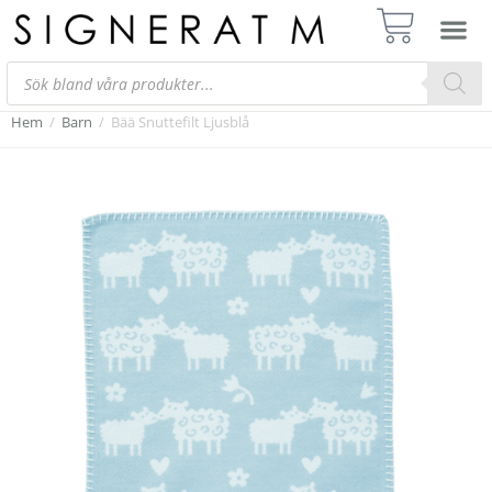
Hem
/
Barn
/
Bää Snuttefilt Ljusblå