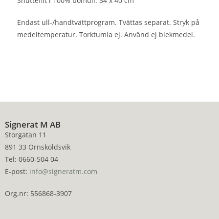
Snuttefilt i 100% bomull. 34 x 40 cm
Endast ull-/handtvättprogram. Tvättas separat. Stryk på
medeltemperatur. Torktumla ej. Använd ej blekmedel.
Signerat M AB
Storgatan 11
891 33 Örnsköldsvik
Tel: 0660-504 04
E-post:
info@signeratm.com
Org.nr: 556868-3907