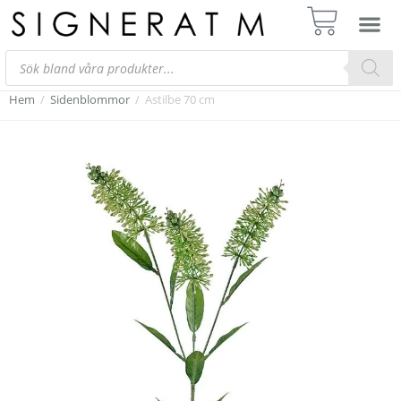
Hem
/
Sidenblommor
/
Astilbe 70 cm