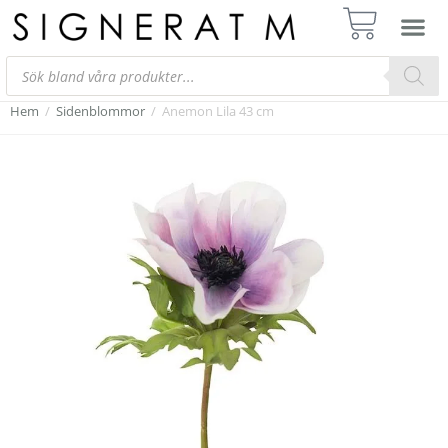
Hem
/
Sidenblommor
/
Anemon Lila 43 cm