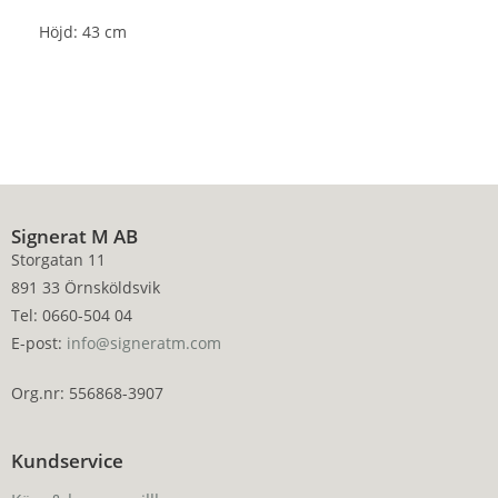
Höjd: 43 cm
Signerat M AB
Storgatan 11
891 33 Örnsköldsvik
Tel: 0660-504 04
E-post:
info@signeratm.com
Org.nr: 556868-3907
Kundservice