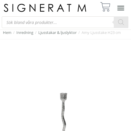
Hem
/
Inredning
/
Ljusstakar & ljuslyktor
/
Amy Ljusstake H23 cm