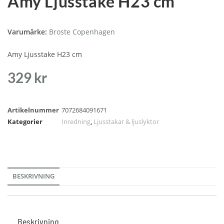
Amy Ljusstake H23 cm
Varumärke:
Broste Copenhagen
Amy Ljusstake H23 cm
329
kr
Artikelnummer
7072684091671
Kategorier
Inredning
,
Ljusstakar & ljuslyktor
BESKRIVNING
Beskrivning