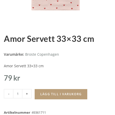
Amor Servett 33×33 cm
Varumärke:
Broste Copenhagen
Amor Servett 33×33 cm
79
kr
-
+
LÄGG TILL I VARUKORG
Artikelnummer
49361711