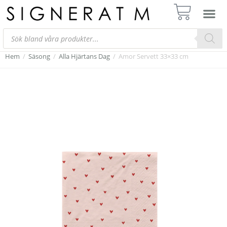
Hem
/
Säsong
/
Alla Hjärtans Dag
/
Amor Servett 33×33 cm